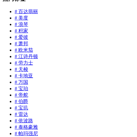
# 百达翡丽
# 美度
# 浪琴
# 积家
# 爱彼
# 萧邦
# 欧米茄
# 江诗丹顿
# 劳力士
# 天梭
# 卡地亚
# 万国
# 宝珀
# 帝舵
# 伯爵
# 宝玑
# 雷达
# 依波路
# 泰格豪雅
# 帕玛强尼