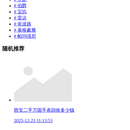
# 伯爵
# 宝玑
# 雷达
# 依波路
# 泰格豪雅
# 帕玛强尼
随机推荐
西安二手万国手表回收多少钱
2025-12-23 11:13:53