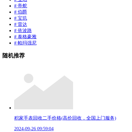
# 帝舵
# 伯爵
# 宝玑
# 雷达
# 依波路
# 泰格豪雅
# 帕玛强尼
随机推荐
积家手表回收二手价格(高价回收，全国上门服务)
2024-09-26 09:59:04