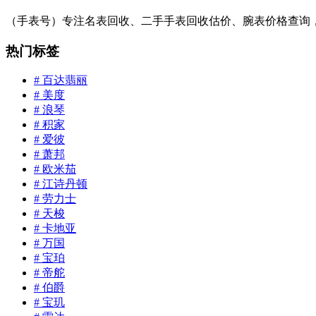
（手表号）专注名表回收、二手手表回收估价、腕表价格查询
热门标签
# 百达翡丽
# 美度
# 浪琴
# 积家
# 爱彼
# 萧邦
# 欧米茄
# 江诗丹顿
# 劳力士
# 天梭
# 卡地亚
# 万国
# 宝珀
# 帝舵
# 伯爵
# 宝玑