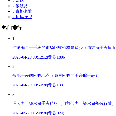
# 雷达
# 依波路
# 泰格豪雅
# 帕玛强尼
热门排行
1
沛纳海二手手表的市场回收价格是多少（沛纳海手表最近
2023-04-29 09:12:52
阅读(1806)
2
帝舵手表的回收地点（哪里回收二手帝舵手表）
2023-04-29 09:54:38
阅读(1331)
3
旧劳力士绿水鬼手表价格（目前劳力士绿水鬼价钱行情）
2023-05-29 15:48:30
阅读(924)