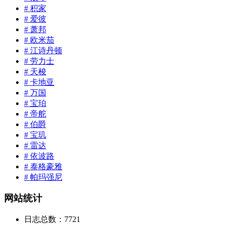
# 积家
# 爱彼
# 萧邦
# 欧米茄
# 江诗丹顿
# 劳力士
# 天梭
# 卡地亚
# 万国
# 宝珀
# 帝舵
# 伯爵
# 宝玑
# 雷达
# 依波路
# 泰格豪雅
# 帕玛强尼
网站统计
日志总数：
7721