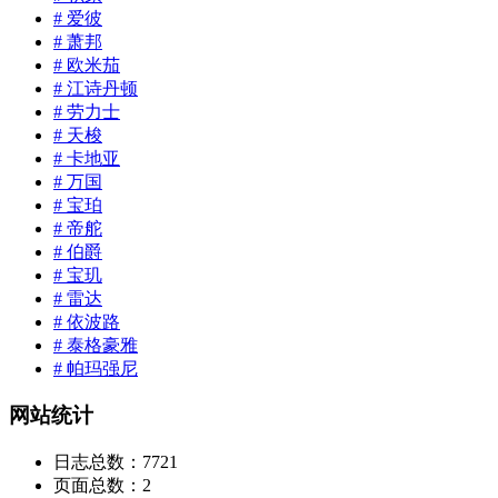
# 爱彼
# 萧邦
# 欧米茄
# 江诗丹顿
# 劳力士
# 天梭
# 卡地亚
# 万国
# 宝珀
# 帝舵
# 伯爵
# 宝玑
# 雷达
# 依波路
# 泰格豪雅
# 帕玛强尼
网站统计
日志总数：
7721
页面总数：
2