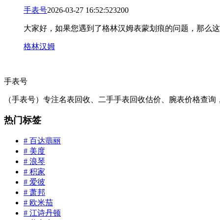
手表号
2026-03-27 16:52:52
32
0
0
大家好，如果您遇到了格林汉姆表蒙划痕的问题，那么这
格林汉姆
手表号
（手表号）专注名表回收、二手手表回收估价、腕表价格查询
热门标签
# 百达翡丽
# 美度
# 浪琴
# 积家
# 爱彼
# 萧邦
# 欧米茄
# 江诗丹顿