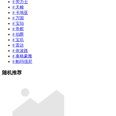
# 劳力士
# 天梭
# 卡地亚
# 万国
# 宝珀
# 帝舵
# 伯爵
# 宝玑
# 雷达
# 依波路
# 泰格豪雅
# 帕玛强尼
随机推荐