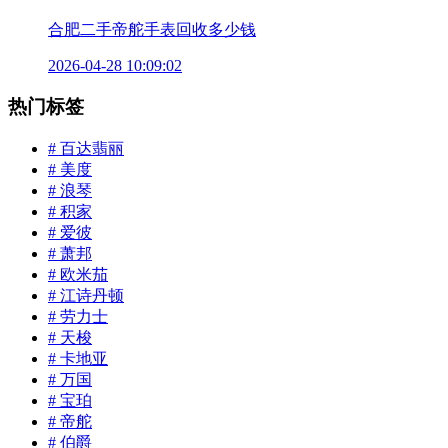
合肥二手帝舵手表回收多少钱
2026-04-28 10:09:02
热门标签
# 百达翡丽
# 美度
# 浪琴
# 积家
# 爱彼
# 萧邦
# 欧米茄
# 江诗丹顿
# 劳力士
# 天梭
# 卡地亚
# 万国
# 宝珀
# 帝舵
# 伯爵