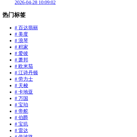
2026-04-28 10:09:02
热门标签
# 百达翡丽
# 美度
# 浪琴
# 积家
# 爱彼
# 萧邦
# 欧米茄
# 江诗丹顿
# 劳力士
# 天梭
# 卡地亚
# 万国
# 宝珀
# 帝舵
# 伯爵
# 宝玑
# 雷达
# 依波路