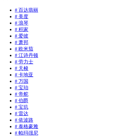
# 百达翡丽
# 美度
# 浪琴
# 积家
# 爱彼
# 萧邦
# 欧米茄
# 江诗丹顿
# 劳力士
# 天梭
# 卡地亚
# 万国
# 宝珀
# 帝舵
# 伯爵
# 宝玑
# 雷达
# 依波路
# 泰格豪雅
# 帕玛强尼