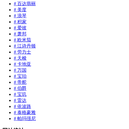
# 百达翡丽
# 美度
# 浪琴
# 积家
# 爱彼
# 萧邦
# 欧米茄
# 江诗丹顿
# 劳力士
# 天梭
# 卡地亚
# 万国
# 宝珀
# 帝舵
# 伯爵
# 宝玑
# 雷达
# 依波路
# 泰格豪雅
# 帕玛强尼