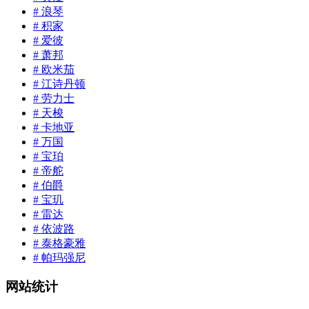
# 浪琴
# 积家
# 爱彼
# 萧邦
# 欧米茄
# 江诗丹顿
# 劳力士
# 天梭
# 卡地亚
# 万国
# 宝珀
# 帝舵
# 伯爵
# 宝玑
# 雷达
# 依波路
# 泰格豪雅
# 帕玛强尼
网站统计