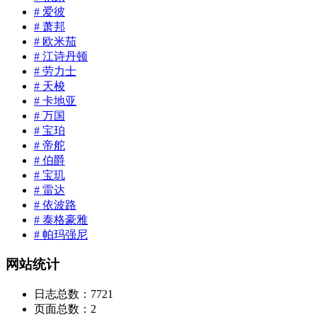
# 爱彼
# 萧邦
# 欧米茄
# 江诗丹顿
# 劳力士
# 天梭
# 卡地亚
# 万国
# 宝珀
# 帝舵
# 伯爵
# 宝玑
# 雷达
# 依波路
# 泰格豪雅
# 帕玛强尼
网站统计
日志总数：
7721
页面总数：
2