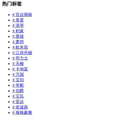
热门标签
# 百达翡丽
# 美度
# 浪琴
# 积家
# 爱彼
# 萧邦
# 欧米茄
# 江诗丹顿
# 劳力士
# 天梭
# 卡地亚
# 万国
# 宝珀
# 帝舵
# 伯爵
# 宝玑
# 雷达
# 依波路
# 泰格豪雅