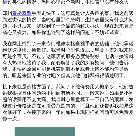
到过类似的情况，当时心里那个急啊，生怕表里头有什么大
郑州
泰格豪雅
手表走快了，这可真是让人头疼的事。我之前遇
到过类似的情况，当时心里那个急啊，生怕表里头有什么大问
题。不过后来，我找到了一个靠谱的解决办法，现在想来真是
省心又省力。如果你也遇到了这样的问题，不妨试试看。
我在网上找到了一家专门维修泰格豪雅手表的店铺，他们承诺
维修速度快、质量好。我当时心里也没底，毕竟手表对我来说
可是个宝贝。不过，这家店的服务态度特别好，电话一接通就
有人热情地接待了我，耐心解答了我的所有疑问。他们告诉
我，走快的原因可能是机芯润滑不足或者上链不够均匀导致
的。听起来挺专业的对吧？但其实他们解释得很清楚明了。
接下来就是价格方面了。我问了下维修费用大概多少，他们告
诉我根据具体问题的不同而有所不同。一般来说，如果是小问
题的话费用不会太高。我当时心里盘算了一下自己的预算，发
现这个价格还是在可接受范围内的。而且他们还告诉我如果这
次修好了，在接下来的一年内如果出现同样的问题可以免费复
修一次。