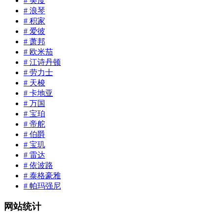
# 美度
# 浪琴
# 积家
# 爱彼
# 萧邦
# 欧米茄
# 江诗丹顿
# 劳力士
# 天梭
# 卡地亚
# 万国
# 宝珀
# 帝舵
# 伯爵
# 宝玑
# 雷达
# 依波路
# 泰格豪雅
# 帕玛强尼
网站统计