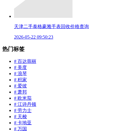
天津二手泰格豪雅手表回收价格查询
2026-05-22 09:50:23
热门标签
# 百达翡丽
# 美度
# 浪琴
# 积家
# 爱彼
# 萧邦
# 欧米茄
# 江诗丹顿
# 劳力士
# 天梭
# 卡地亚
# 万国