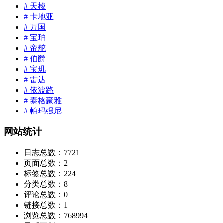
# 天梭
# 卡地亚
# 万国
# 宝珀
# 帝舵
# 伯爵
# 宝玑
# 雷达
# 依波路
# 泰格豪雅
# 帕玛强尼
网站统计
日志总数：
7721
页面总数：
2
标签总数：
224
分类总数：
8
评论总数：
0
链接总数：
1
浏览总数：
768994