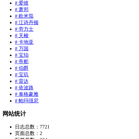
# 爱彼
# 萧邦
# 欧米茄
# 江诗丹顿
# 劳力士
# 天梭
# 卡地亚
# 万国
# 宝珀
# 帝舵
# 伯爵
# 宝玑
# 雷达
# 依波路
# 泰格豪雅
# 帕玛强尼
网站统计
日志总数：
7721
页面总数：
2