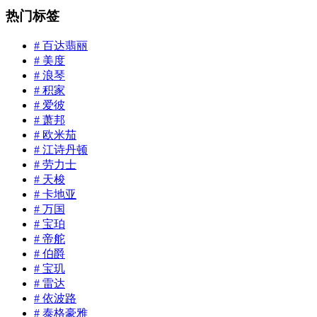
热门标签
# 百达翡丽
# 美度
# 浪琴
# 积家
# 爱彼
# 萧邦
# 欧米茄
# 江诗丹顿
# 劳力士
# 天梭
# 卡地亚
# 万国
# 宝珀
# 帝舵
# 伯爵
# 宝玑
# 雷达
# 依波路
# 泰格豪雅