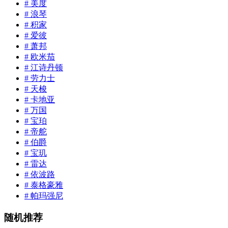
# 美度
# 浪琴
# 积家
# 爱彼
# 萧邦
# 欧米茄
# 江诗丹顿
# 劳力士
# 天梭
# 卡地亚
# 万国
# 宝珀
# 帝舵
# 伯爵
# 宝玑
# 雷达
# 依波路
# 泰格豪雅
# 帕玛强尼
随机推荐