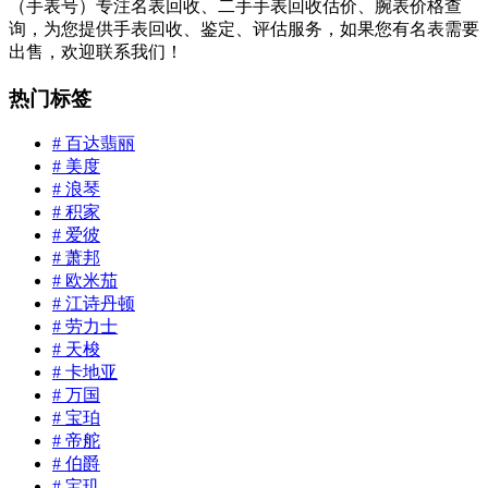
（手表号）专注名表回收、二手手表回收估价、腕表价格查
询，为您提供手表回收、鉴定、评估服务，如果您有名表需要
出售，欢迎联系我们！
热门标签
# 百达翡丽
# 美度
# 浪琴
# 积家
# 爱彼
# 萧邦
# 欧米茄
# 江诗丹顿
# 劳力士
# 天梭
# 卡地亚
# 万国
# 宝珀
# 帝舵
# 伯爵
# 宝玑