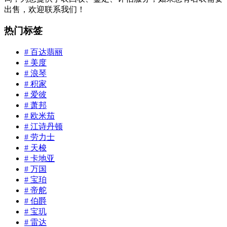
出售，欢迎联系我们！
热门标签
# 百达翡丽
# 美度
# 浪琴
# 积家
# 爱彼
# 萧邦
# 欧米茄
# 江诗丹顿
# 劳力士
# 天梭
# 卡地亚
# 万国
# 宝珀
# 帝舵
# 伯爵
# 宝玑
# 雷达