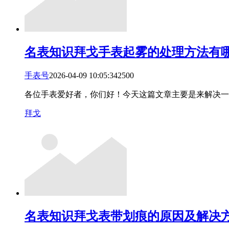
名表知识
拜戈手表起雾的处理方法有
手表号
2026-04-09 10:05:34
25
0
0
各位手表爱好者，你们好！今天这篇文章主要是来解决一
拜戈
名表知识
拜戈表带划痕的原因及解决