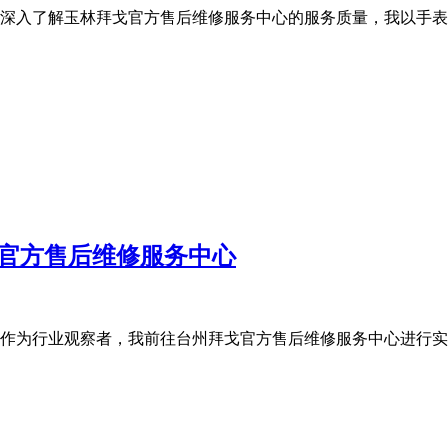
为深入了解玉林拜戈官方售后维修服务中心的服务质量，我以手
戈官方售后维修服务中心
，作为行业观察者，我前往台州拜戈官方售后维修服务中心进行