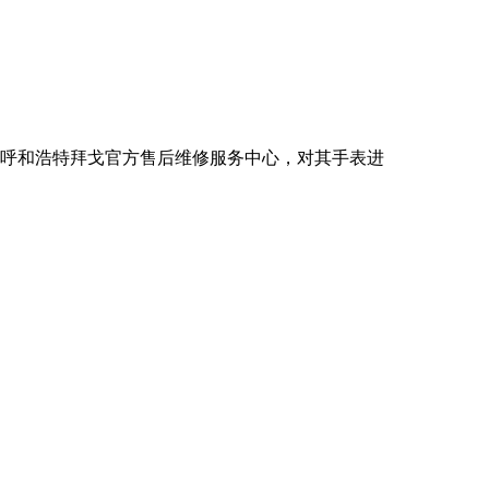
了呼和浩特拜戈官方售后维修服务中心，对其手表进