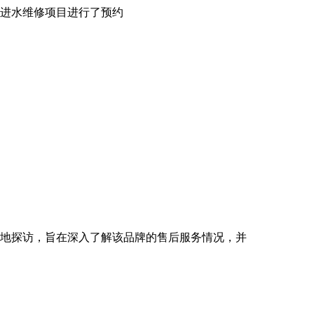
表进水维修项目进行了预约
实地探访，旨在深入了解该品牌的售后服务情况，并