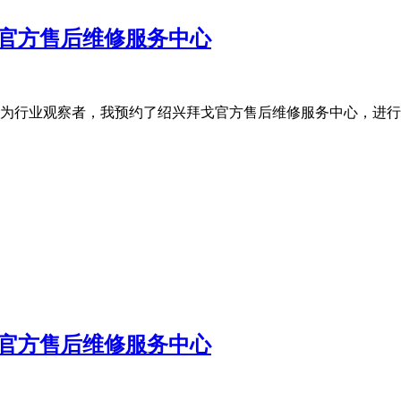
戈官方售后维修服务中心
作为行业观察者，我预约了绍兴拜戈官方售后维修服务中心，进
戈官方售后维修服务中心