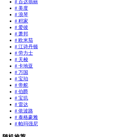
# 百达翡丽
# 美度
# 浪琴
# 积家
# 爱彼
# 萧邦
# 欧米茄
# 江诗丹顿
# 劳力士
# 天梭
# 卡地亚
# 万国
# 宝珀
# 帝舵
# 伯爵
# 宝玑
# 雷达
# 依波路
# 泰格豪雅
# 帕玛强尼
随机推荐