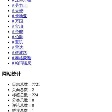
# 江诗丹顿
# 劳力士
# 天梭
# 卡地亚
# 万国
# 宝珀
# 帝舵
# 伯爵
# 宝玑
# 雷达
# 依波路
# 泰格豪雅
# 帕玛强尼
网站统计
日志总数：
7721
页面总数：
2
标签总数：
224
分类总数：
8
评论总数：
0
链接总数：
1