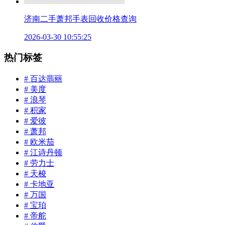
济南二手萧邦手表回收价格查询
2026-03-30 10:55:25
热门标签
# 百达翡丽
# 美度
# 浪琴
# 积家
# 爱彼
# 萧邦
# 欧米茄
# 江诗丹顿
# 劳力士
# 天梭
# 卡地亚
# 万国
# 宝珀
# 帝舵