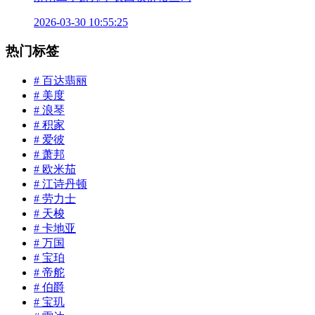
2026-03-30 10:55:25
热门标签
# 百达翡丽
# 美度
# 浪琴
# 积家
# 爱彼
# 萧邦
# 欧米茄
# 江诗丹顿
# 劳力士
# 天梭
# 卡地亚
# 万国
# 宝珀
# 帝舵
# 伯爵
# 宝玑