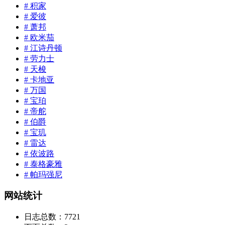
# 积家
# 爱彼
# 萧邦
# 欧米茄
# 江诗丹顿
# 劳力士
# 天梭
# 卡地亚
# 万国
# 宝珀
# 帝舵
# 伯爵
# 宝玑
# 雷达
# 依波路
# 泰格豪雅
# 帕玛强尼
网站统计
日志总数：
7721