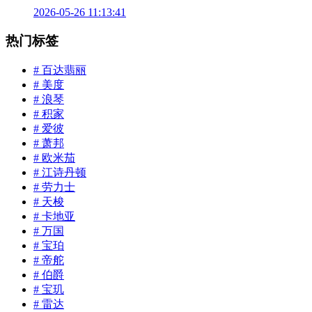
2026-05-26 11:13:41
热门标签
# 百达翡丽
# 美度
# 浪琴
# 积家
# 爱彼
# 萧邦
# 欧米茄
# 江诗丹顿
# 劳力士
# 天梭
# 卡地亚
# 万国
# 宝珀
# 帝舵
# 伯爵
# 宝玑
# 雷达