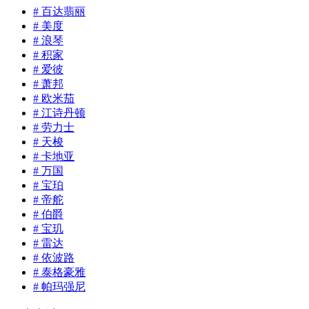
# 百达翡丽
# 美度
# 浪琴
# 积家
# 爱彼
# 萧邦
# 欧米茄
# 江诗丹顿
# 劳力士
# 天梭
# 卡地亚
# 万国
# 宝珀
# 帝舵
# 伯爵
# 宝玑
# 雷达
# 依波路
# 泰格豪雅
# 帕玛强尼