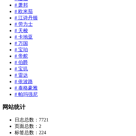
# 萧邦
# 欧米茄
# 江诗丹顿
# 劳力士
# 天梭
# 卡地亚
# 万国
# 宝珀
# 帝舵
# 伯爵
# 宝玑
# 雷达
# 依波路
# 泰格豪雅
# 帕玛强尼
网站统计
日志总数：
7721
页面总数：
2
标签总数：
224