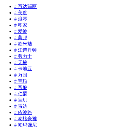
# 百达翡丽
# 美度
# 浪琴
# 积家
# 爱彼
# 萧邦
# 欧米茄
# 江诗丹顿
# 劳力士
# 天梭
# 卡地亚
# 万国
# 宝珀
# 帝舵
# 伯爵
# 宝玑
# 雷达
# 依波路
# 泰格豪雅
# 帕玛强尼