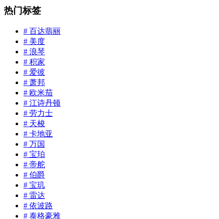
热门标签
# 百达翡丽
# 美度
# 浪琴
# 积家
# 爱彼
# 萧邦
# 欧米茄
# 江诗丹顿
# 劳力士
# 天梭
# 卡地亚
# 万国
# 宝珀
# 帝舵
# 伯爵
# 宝玑
# 雷达
# 依波路
# 泰格豪雅