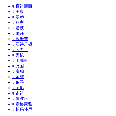
# 百达翡丽
# 美度
# 浪琴
# 积家
# 爱彼
# 萧邦
# 欧米茄
# 江诗丹顿
# 劳力士
# 天梭
# 卡地亚
# 万国
# 宝珀
# 帝舵
# 伯爵
# 宝玑
# 雷达
# 依波路
# 泰格豪雅
# 帕玛强尼