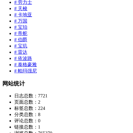
# 劳力士
# 天梭
# 卡地亚
# 万国
# 宝珀
# 帝舵
# 伯爵
# 宝玑
# 雷达
# 依波路
# 泰格豪雅
# 帕玛强尼
网站统计
日志总数：
7721
页面总数：
2
标签总数：
224
分类总数：
8
评论总数：
0
链接总数：
1