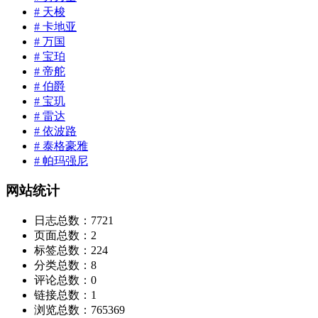
# 天梭
# 卡地亚
# 万国
# 宝珀
# 帝舵
# 伯爵
# 宝玑
# 雷达
# 依波路
# 泰格豪雅
# 帕玛强尼
网站统计
日志总数：
7721
页面总数：
2
标签总数：
224
分类总数：
8
评论总数：
0
链接总数：
1
浏览总数：
765369