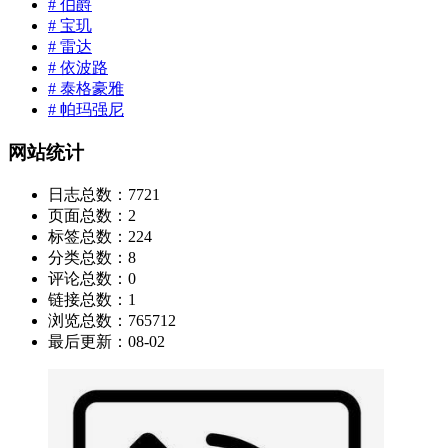
# 伯爵
# 宝玑
# 雷达
# 依波路
# 泰格豪雅
# 帕玛强尼
网站统计
日志总数：
7721
页面总数：
2
标签总数：
224
分类总数：
8
评论总数：
0
链接总数：
1
浏览总数：
765712
最后更新：
08-02