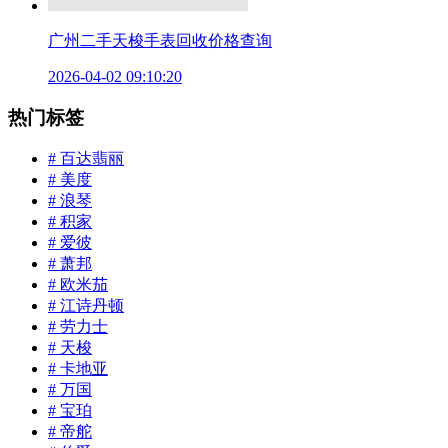
广州二手天梭手表回收价格查询
2026-04-02 09:10:20
热门标签
# 百达翡丽
# 美度
# 浪琴
# 积家
# 爱彼
# 萧邦
# 欧米茄
# 江诗丹顿
# 劳力士
# 天梭
# 卡地亚
# 万国
# 宝珀
# 帝舵