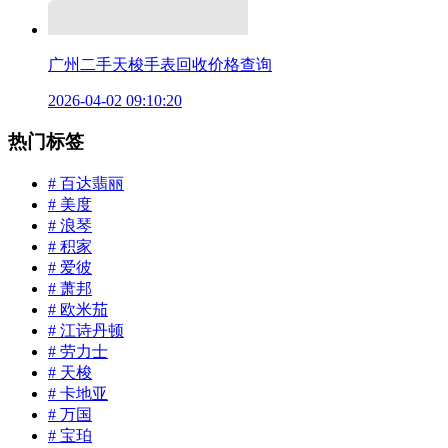
广州二手天梭手表回收价格查询
2026-04-02 09:10:20
热门标签
# 百达翡丽
# 美度
# 浪琴
# 积家
# 爱彼
# 萧邦
# 欧米茄
# 江诗丹顿
# 劳力士
# 天梭
# 卡地亚
# 万国
# 宝珀