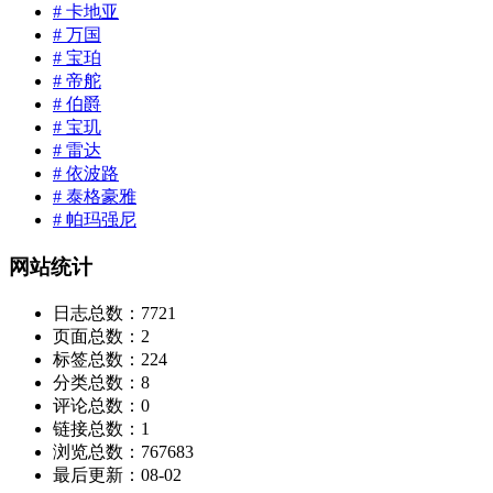
# 卡地亚
# 万国
# 宝珀
# 帝舵
# 伯爵
# 宝玑
# 雷达
# 依波路
# 泰格豪雅
# 帕玛强尼
网站统计
日志总数：
7721
页面总数：
2
标签总数：
224
分类总数：
8
评论总数：
0
链接总数：
1
浏览总数：
767683
最后更新：
08-02