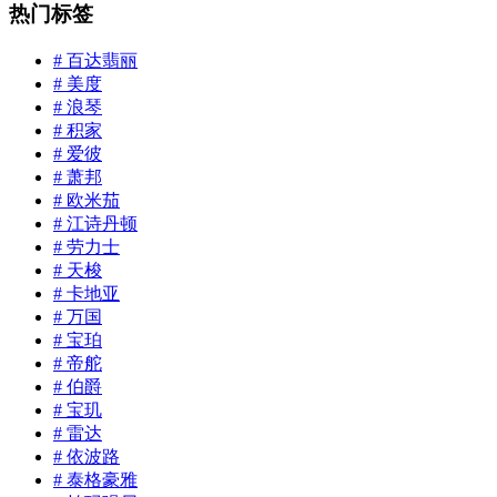
热门标签
# 百达翡丽
# 美度
# 浪琴
# 积家
# 爱彼
# 萧邦
# 欧米茄
# 江诗丹顿
# 劳力士
# 天梭
# 卡地亚
# 万国
# 宝珀
# 帝舵
# 伯爵
# 宝玑
# 雷达
# 依波路
# 泰格豪雅