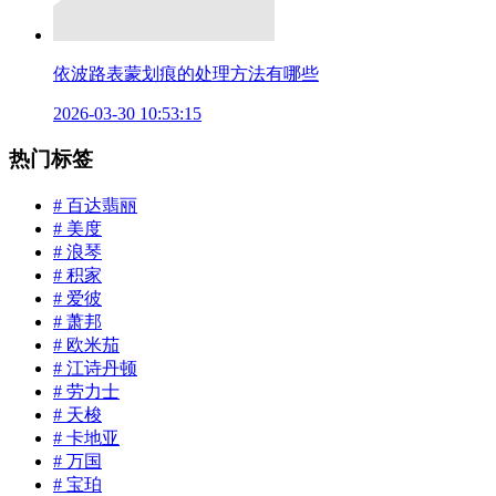
依波路表蒙划痕的处理方法有哪些
2026-03-30 10:53:15
热门标签
# 百达翡丽
# 美度
# 浪琴
# 积家
# 爱彼
# 萧邦
# 欧米茄
# 江诗丹顿
# 劳力士
# 天梭
# 卡地亚
# 万国
# 宝珀