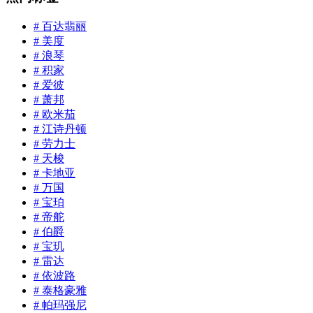
# 百达翡丽
# 美度
# 浪琴
# 积家
# 爱彼
# 萧邦
# 欧米茄
# 江诗丹顿
# 劳力士
# 天梭
# 卡地亚
# 万国
# 宝珀
# 帝舵
# 伯爵
# 宝玑
# 雷达
# 依波路
# 泰格豪雅
# 帕玛强尼