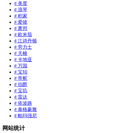
# 美度
# 浪琴
# 积家
# 爱彼
# 萧邦
# 欧米茄
# 江诗丹顿
# 劳力士
# 天梭
# 卡地亚
# 万国
# 宝珀
# 帝舵
# 伯爵
# 宝玑
# 雷达
# 依波路
# 泰格豪雅
# 帕玛强尼
网站统计