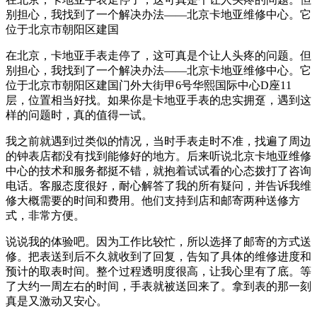
别担心，我找到了一个解决办法——北京卡地亚维修中心。它
位于北京市朝阳区建国
在北京，卡地亚手表走停了，这可真是个让人头疼的问题。但
别担心，我找到了一个解决办法——北京卡地亚维修中心。它
位于北京市朝阳区建国门外大街甲6号华熙国际中心D座11
层，位置相当好找。如果你是卡地亚手表的忠实拥趸，遇到这
样的问题时，真的值得一试。
我之前就遇到过类似的情况，当时手表走时不准，找遍了周边
的钟表店都没有找到能修好的地方。后来听说北京卡地亚维修
中心的技术和服务都挺不错，就抱着试试看的心态拨打了咨询
电话。客服态度很好，耐心解答了我的所有疑问，并告诉我维
修大概需要的时间和费用。他们支持到店和邮寄两种送修方
式，非常方便。
说说我的体验吧。因为工作比较忙，所以选择了邮寄的方式送
修。把表送到后不久就收到了回复，告知了具体的维修进度和
预计的取表时间。整个过程透明度很高，让我心里有了底。等
了大约一周左右的时间，手表就被送回来了。拿到表的那一刻
真是又激动又安心。