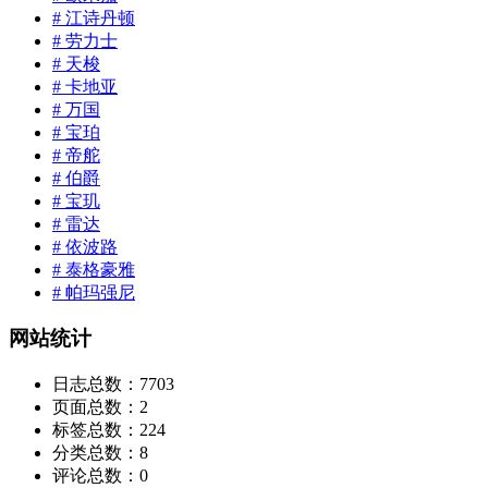
# 江诗丹顿
# 劳力士
# 天梭
# 卡地亚
# 万国
# 宝珀
# 帝舵
# 伯爵
# 宝玑
# 雷达
# 依波路
# 泰格豪雅
# 帕玛强尼
网站统计
日志总数：
7703
页面总数：
2
标签总数：
224
分类总数：
8
评论总数：
0