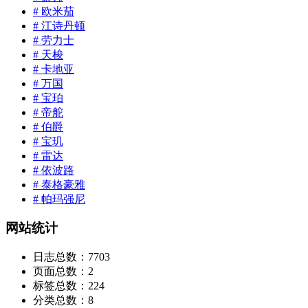
# 欧米茄
# 江诗丹顿
# 劳力士
# 天梭
# 卡地亚
# 万国
# 宝珀
# 帝舵
# 伯爵
# 宝玑
# 雷达
# 依波路
# 泰格豪雅
# 帕玛强尼
网站统计
日志总数：
7703
页面总数：
2
标签总数：
224
分类总数：
8